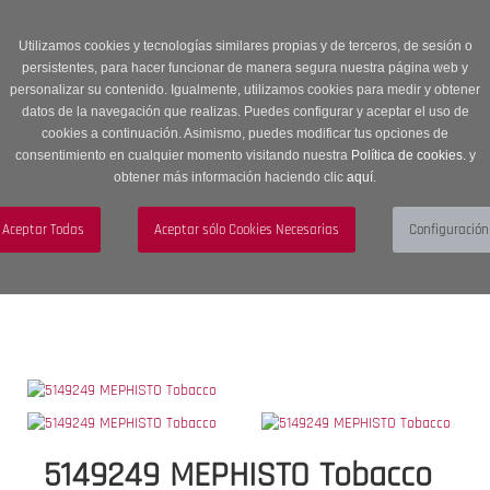
Entrega en 24 -48 horas | Envíos Gratuitos a península | 20% de
descuento en Sección OUTLET con código OUTLET20
Utilizamos cookies y tecnologías similares propias y de terceros, de sesión o
persistentes, para hacer funcionar de manera segura nuestra página web y
personalizar su contenido. Igualmente, utilizamos cookies para medir y obtener
datos de la navegación que realizas. Puedes configurar y aceptar el uso de
cookies a continuación. Asimismo, puedes modificar tus opciones de
consentimiento en cualquier momento visitando nuestra
Política de cookies.
y
obtener más información haciendo clic
aquí
.
Menú
Toggle
navigation
BUSCAR
CUENTA
CARRITO (0)
5149249 MEPHISTO Tobacco