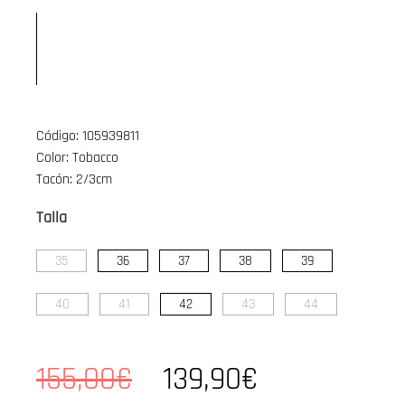
Código: 105939811
Color: Tobacco
Tacón: 2/3cm
Talla
35
36
37
38
39
40
41
42
43
44
155,00€
139,90€