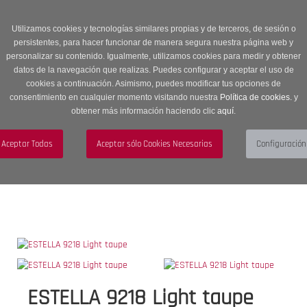
Entrega en 24 -48 horas | Envíos Gratuitos a península | 20% de
descuento en Sección OUTLET con código OUTLET20
Utilizamos cookies y tecnologías similares propias y de terceros, de sesión o
persistentes, para hacer funcionar de manera segura nuestra página web y
personalizar su contenido. Igualmente, utilizamos cookies para medir y obtener
datos de la navegación que realizas. Puedes configurar y aceptar el uso de
cookies a continuación. Asimismo, puedes modificar tus opciones de
consentimiento en cualquier momento visitando nuestra
Política de cookies.
y
obtener más información haciendo clic
aquí
.
Menú
Toggle
navigation
BUSCAR
CUENTA
CARRITO (0)
ESTELLA 9218 Light taupe