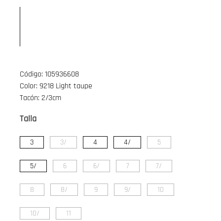
Código: 105936608
Color: 9218 Light taupe
Tacón: 2/3cm
Talla
3
3/
4
4/
5
5/
6
6/
7
7/
8
8/
9
9/
10
10/
11