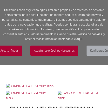
Entrega en 24 -48 horas | Envíos Gratuitos a península | 20% de
descuento en Sección OUTLET con código OUTLET20
Utilizamos cookies y tecnologías similares propias y de terceros, de sesión o
persistentes, para hacer funcionar de manera segura nuestra página web y
personalizar su contenido. Igualmente, utilizamos cookies para medir y obtener
datos de la navegación que realizas. Puedes configurar y aceptar el uso de
cookies a continuación. Asimismo, puedes modificar tus opciones de
consentimiento en cualquier momento visitando nuestra
Política de cookies.
y
obtener más información haciendo clic
aquí
.
Menú
Toggle
navigation
BUSCAR
CUENTA
CARRITO (0)