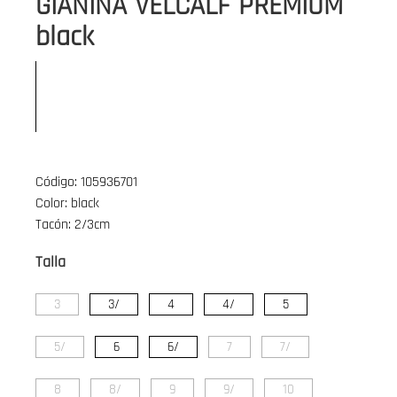
GIANINA VELCALF PREMIUM
black
Código: 105936701
Color: black
Tacón: 2/3cm
Talla
3
3/
4
4/
5
5/
6
6/
7
7/
8
8/
9
9/
10