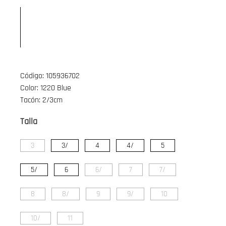
Código: 105936702
Color: 1220 Blue
Tacón: 2/3cm
Talla
3
3/
4
4/
5
5/
6
6/
7
7/
8
8/
9
9/
10
10/
11