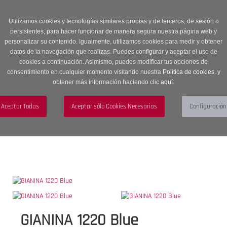
Entrega en 24 -48 horas | Envíos Gratuitos a península | 20% de
descuento en Sección OUTLET con código OUTLET20
Utilizamos cookies y tecnologías similares propias y de terceros, de sesión o
persistentes, para hacer funcionar de manera segura nuestra página web y
personalizar su contenido. Igualmente, utilizamos cookies para medir y obtener
datos de la navegación que realizas. Puedes configurar y aceptar el uso de
cookies a continuación. Asimismo, puedes modificar tus opciones de
consentimiento en cualquier momento visitando nuestra
Política de cookies.
y
obtener más información haciendo clic
aquí
.
Menú
Toggle
navigation
BUSCAR
CUENTA
CARRITO (0)
GIANINA 1220 Blue