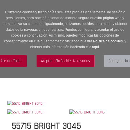
Entrega en 24 -48 horas | Envíos Gratuitos a península | 20% de
descuento en Sección OUTLET con código OUTLET20
Utilizamos cookies y tecnologías similares propias y de terceros, de sesión o
persistentes, para hacer funcionar de manera segura nuestra página web y
personalizar su contenido. Igualmente, utilizamos cookies para medir y obtener
datos de la navegación que realizas. Puedes configurar y aceptar el uso de
cookies a continuación. Asimismo, puedes modificar tus opciones de
consentimiento en cualquier momento visitando nuestra
Política de cookies.
y
obtener más información haciendo clic
aquí
.
Menú
Toggle
navigation
BUSCAR
CUENTA
CARRITO (0)
55715 BRIGHT 3045