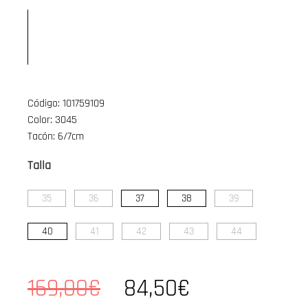
Código: 101759109
Color: 3045
Tacón: 6/7cm
Talla
35
36
37
38
39
40
41
42
43
44
169,00€
84,50€