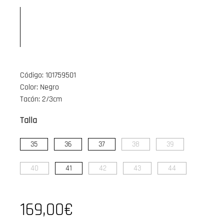
Código: 101759501
Color: Negro
Tacón: 2/3cm
Talla
35
36
37
38
39
40
41
42
43
44
169,00€