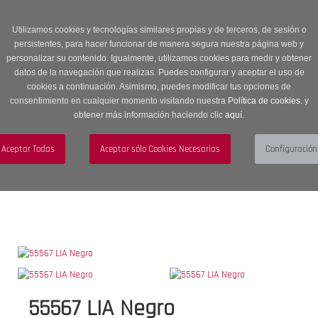
Entrega en 24 -48 horas | Envíos Gratuitos a península | 20% de
descuento en Sección OUTLET con código OUTLET20
Utilizamos cookies y tecnologías similares propias y de terceros, de sesión o
persistentes, para hacer funcionar de manera segura nuestra página web y
personalizar su contenido. Igualmente, utilizamos cookies para medir y obtener
datos de la navegación que realizas. Puedes configurar y aceptar el uso de
cookies a continuación. Asimismo, puedes modificar tus opciones de
consentimiento en cualquier momento visitando nuestra
Política de cookies.
y
obtener más información haciendo clic
aquí
.
Menú
Toggle
navigation
BUSCAR
CUENTA
CARRITO (0)
55567 LIA Negro