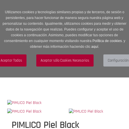
Entrega en 24 -48 horas | Envíos Gratuitos a península | 20% de
descuento en Sección OUTLET con código OUTLET20
Utilizamos cookies y tecnologías similares propias y de terceros, de sesión o
persistentes, para hacer funcionar de manera segura nuestra página web y
personalizar su contenido. Igualmente, utilizamos cookies para medir y obtener
datos de la navegación que realizas. Puedes configurar y aceptar el uso de
cookies a continuación. Asimismo, puedes modificar tus opciones de
consentimiento en cualquier momento visitando nuestra
Política de cookies.
y
obtener más información haciendo clic
aquí
.
Menú
Toggle
navigation
BUSCAR
CUENTA
CARRITO (0)
PIMLICO Piel Black