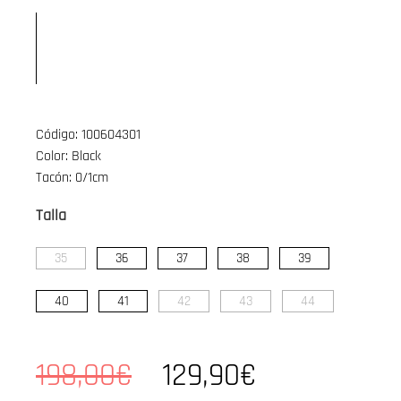
Código: 100604301
Color: Black
Tacón: 0/1cm
Talla
35
36
37
38
39
40
41
42
43
44
198,00€
129,90€