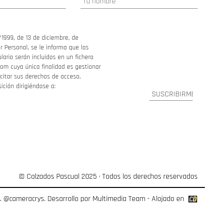
/1999, de 13 de diciembre, de
 Personal, se le informa que los
ario serán incluidos en un fichero
om cuya única finalidad es gestionar
ercitar sus derechos de acceso,
sición dirigiéndose a:
© Calzados Pascual 2025 · Todos los derechos reservados
o.
@cameracrys
. Desarrollo por
Multimedia Team
- Alojado en