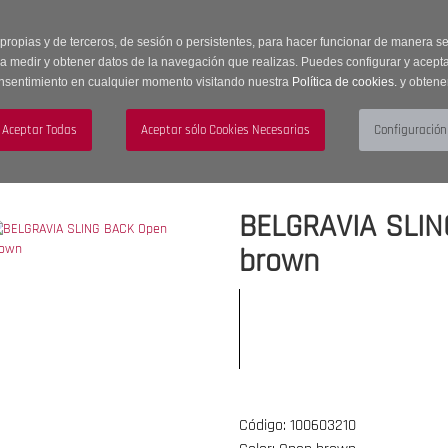
 horas | Envíos Gratuitos a península | 20% de descuento en Sección OUTLET c
 propias y de terceros, de sesión o persistentes, para hacer funcionar de manera 
ra medir y obtener datos de la navegación que realizas. Puedes configurar y acepta
nsentimiento en cualquier momento visitando nuestra
Política de cookies.
y obtene
UJER
HOMBRE
ACCESORIOS
BELGRAVIA SLIN
brown
Código: 100603210