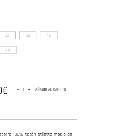
38
39
40
44
0€
-
+
AÑADIR AL CARRITO
becerro 100%. tacón stiletto medio de