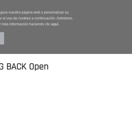
on código OUTLET20
segura nuestra página web y personalizar su
r el uso de cookies a continuación. Asimismo,
r más información haciendo clic
aquí
.
BUSCAR
CUENTA
CARRITO (0)
G BACK Open