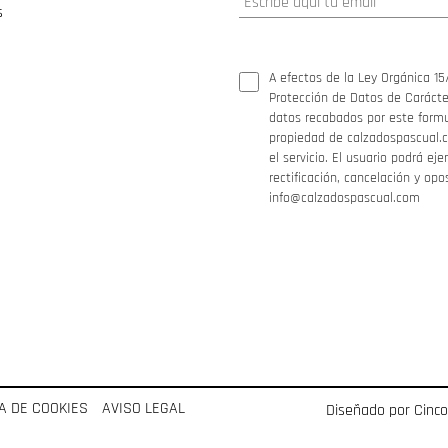
s
A efectos de la Ley Orgánica 15
Protección de Datos de Carácter
datos recabados por este formul
propiedad de calzadospascual.c
el servicio. El usuario podrá ej
rectificación, cancelación y opo
info@calzadospascual.com
CA DE COOKIES
AVISO LEGAL
Diseñado por Cinc