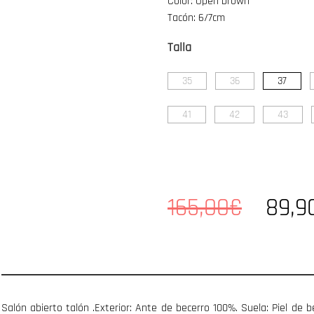
Color: Open brown
Tacón: 6/7cm
Talla
35
36
37
41
42
43
165,00€
89,9
Salón abierto talón .Exterior: Ante de becerro 100%. Suela: Piel de 