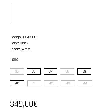
Código: 106113001
Color: Black
Tacón: 6/7cm
Talla
35
36
37
38
39
40
41
42
43
44
349,00€