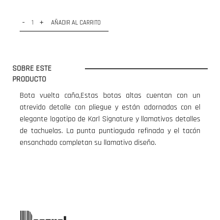
-
+
AÑADIR AL CARRITO
SOBRE ESTE
PRODUCTO
Bota vuelta caña,Estas botas altas cuentan con un
atrevido detalle con pliegue y están adornadas con el
elegante logotipo de Karl Signature y llamativos detalles
de tachuelas. La punta puntiaguda refinada y el tacón
ensanchado completan su llamativo diseño.