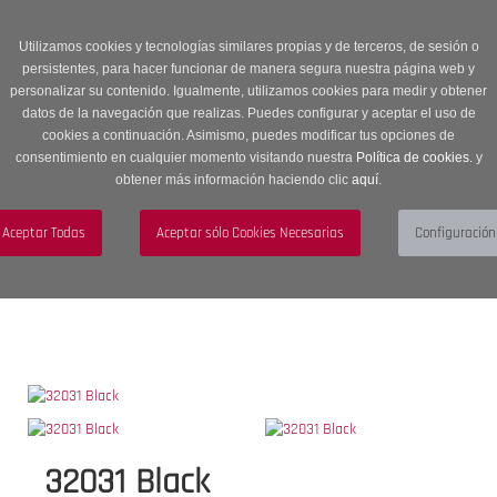
Entrega en 24 -48 horas | Envíos Gratuitos a península | 20% de
descuento en Sección OUTLET con código OUTLET20
Utilizamos cookies y tecnologías similares propias y de terceros, de sesión o
persistentes, para hacer funcionar de manera segura nuestra página web y
personalizar su contenido. Igualmente, utilizamos cookies para medir y obtener
datos de la navegación que realizas. Puedes configurar y aceptar el uso de
cookies a continuación. Asimismo, puedes modificar tus opciones de
consentimiento en cualquier momento visitando nuestra
Política de cookies.
y
obtener más información haciendo clic
aquí
.
Menú
Toggle
navigation
BUSCAR
CUENTA
CARRITO (0)
32031 Black