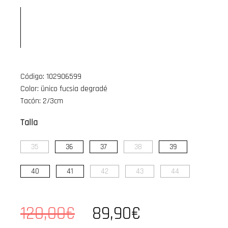
Código: 102906599
Color: ünico fucsia degradé
Tacón: 2/3cm
Talla
35
36
37
38
39
40
41
42
43
44
120,00€
89,90€