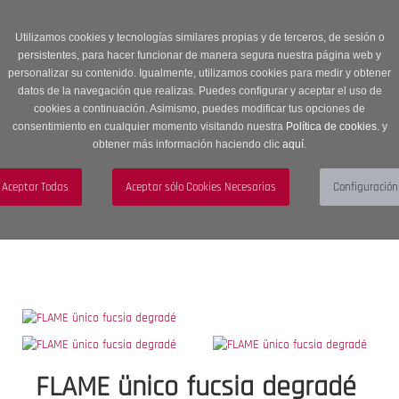
Entrega en 24 -48 horas | Envíos Gratuitos a península | 20% de
descuento en Sección OUTLET con código OUTLET20
Utilizamos cookies y tecnologías similares propias y de terceros, de sesión o
persistentes, para hacer funcionar de manera segura nuestra página web y
personalizar su contenido. Igualmente, utilizamos cookies para medir y obtener
datos de la navegación que realizas. Puedes configurar y aceptar el uso de
cookies a continuación. Asimismo, puedes modificar tus opciones de
consentimiento en cualquier momento visitando nuestra
Política de cookies.
y
obtener más información haciendo clic
aquí
.
Menú
Toggle
navigation
BUSCAR
CUENTA
CARRITO (0)
FLAME ünico fucsia degradé