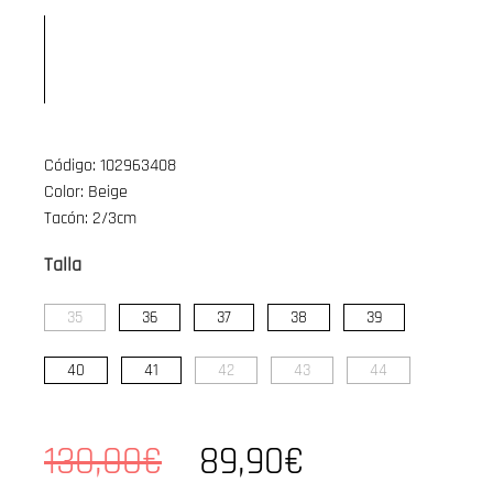
Código: 102963408
Color: Beige
Tacón: 2/3cm
Talla
35
36
37
38
39
40
41
42
43
44
130,00€
89,90€