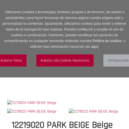
Entrega en 24 -48 horas | Envíos Gratuitos a península | 20% de
descuento en Sección OUTLET con código OUTLET20
Utilizamos cookies y tecnologías similares propias y de terceros, de sesión o
persistentes, para hacer funcionar de manera segura nuestra página web y
personalizar su contenido. Igualmente, utilizamos cookies para medir y obtener
datos de la navegación que realizas. Puedes configurar y aceptar el uso de
cookies a continuación. Asimismo, puedes modificar tus opciones de
consentimiento en cualquier momento visitando nuestra
Política de cookies.
y
obtener más información haciendo clic
aquí
.
Menú
Toggle
navigation
BUSCAR
CUENTA
CARRITO (0)
12219020 PARK BEIGE Beige