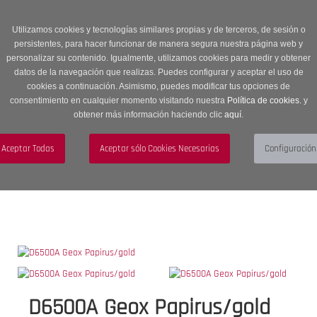
Entrega en 24 -48 horas | Envíos Gratuitos a península | 20% de
descuento en Sección OUTLET con código OUTLET20
Utilizamos cookies y tecnologías similares propias y de terceros, de sesión o
persistentes, para hacer funcionar de manera segura nuestra página web y
personalizar su contenido. Igualmente, utilizamos cookies para medir y obtener
datos de la navegación que realizas. Puedes configurar y aceptar el uso de
cookies a continuación. Asimismo, puedes modificar tus opciones de
consentimiento en cualquier momento visitando nuestra
Política de cookies.
y
obtener más información haciendo clic
aquí
.
Menú
Toggle
navigation
BUSCAR
CUENTA
CARRITO (0)
D6500A Geox Papirus/gold