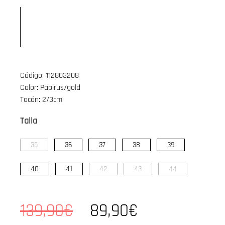
Código: 112803208
Color: Papirus/gold
Tacón: 2/3cm
Talla
35
36
37
38
39
40
41
42
43
44
139,90€
89,90€