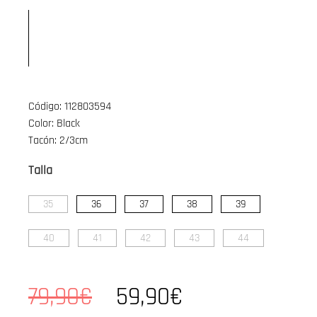
Código: 112803594
Color: Black
Tacón: 2/3cm
Talla
35
36
37
38
39
40
41
42
43
44
79,90€
59,90€