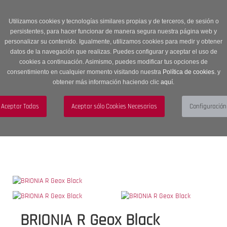
Entrega en 24 -48 horas | Envíos Gratuitos a península | 20% de
descuento en Sección OUTLET con código OUTLET20
Utilizamos cookies y tecnologías similares propias y de terceros, de sesión o
persistentes, para hacer funcionar de manera segura nuestra página web y
personalizar su contenido. Igualmente, utilizamos cookies para medir y obtener
datos de la navegación que realizas. Puedes configurar y aceptar el uso de
cookies a continuación. Asimismo, puedes modificar tus opciones de
consentimiento en cualquier momento visitando nuestra
Política de cookies.
y
obtener más información haciendo clic
aquí
.
Menú
Toggle
navigation
BUSCAR
CUENTA
CARRITO (0)
BRIONIA R Geox Black