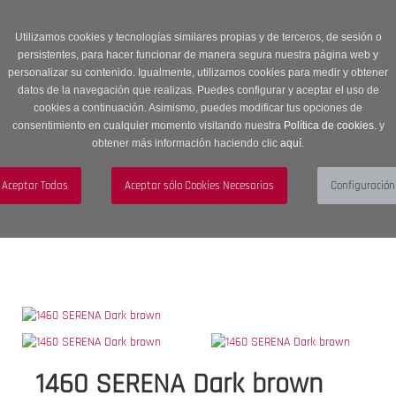
Entrega en 24 -48 horas | Envíos Gratuitos a península | 20% de
descuento en Sección OUTLET con código OUTLET20
Utilizamos cookies y tecnologías similares propias y de terceros, de sesión o
persistentes, para hacer funcionar de manera segura nuestra página web y
personalizar su contenido. Igualmente, utilizamos cookies para medir y obtener
datos de la navegación que realizas. Puedes configurar y aceptar el uso de
cookies a continuación. Asimismo, puedes modificar tus opciones de
consentimiento en cualquier momento visitando nuestra
Política de cookies.
y
obtener más información haciendo clic
aquí
.
Menú
Toggle
navigation
BUSCAR
CUENTA
CARRITO (0)
1460 SERENA Dark brown