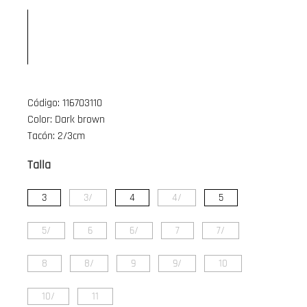
Código: 116703110
Color: Dark brown
Tacón: 2/3cm
Talla
3
3/
4
4/
5
5/
6
6/
7
7/
8
8/
9
9/
10
10/
11