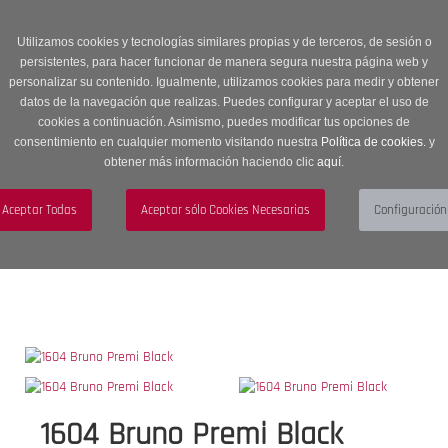
Entrega en 24 -48 horas | Envíos Gratuitos a península | 20% de
descuento en Sección OUTLET con código OUTLET20
Utilizamos cookies y tecnologías similares propias y de terceros, de sesión o
persistentes, para hacer funcionar de manera segura nuestra página web y
personalizar su contenido. Igualmente, utilizamos cookies para medir y obtener
datos de la navegación que realizas. Puedes configurar y aceptar el uso de
cookies a continuación. Asimismo, puedes modificar tus opciones de
consentimiento en cualquier momento visitando nuestra
Política de cookies.
y
obtener más información haciendo clic
aquí
.
Menú
Toggle
navigation
BUSCAR
CUENTA
CARRITO (0)
1604 Bruno Premi Black