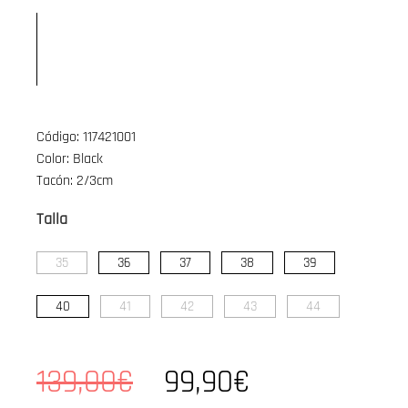
Código: 117421001
Color: Black
Tacón: 2/3cm
Talla
35
36
37
38
39
40
41
42
43
44
139,00€
99,90€