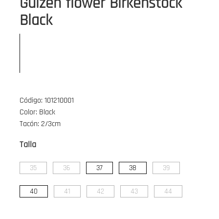
Guizen flower Birkenstock
Black
Código: 101210001
Color: Black
Tacón: 2/3cm
Talla
35
36
37
38
39
40
41
42
43
44