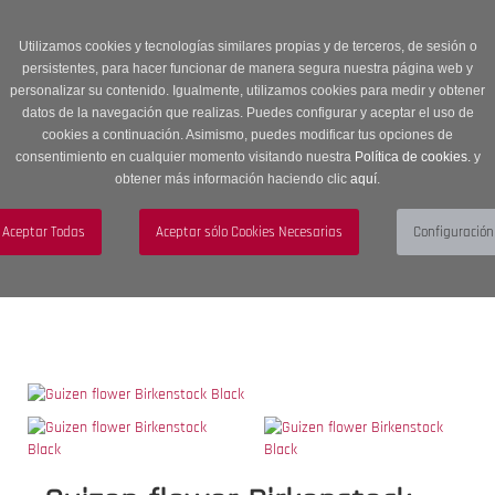
Entrega en 24 -48 horas | Envíos Gratuitos a península | 20% de
descuento en Sección OUTLET con código OUTLET20
Utilizamos cookies y tecnologías similares propias y de terceros, de sesión o
persistentes, para hacer funcionar de manera segura nuestra página web y
personalizar su contenido. Igualmente, utilizamos cookies para medir y obtener
datos de la navegación que realizas. Puedes configurar y aceptar el uso de
cookies a continuación. Asimismo, puedes modificar tus opciones de
consentimiento en cualquier momento visitando nuestra
Política de cookies.
y
obtener más información haciendo clic
aquí
.
Menú
Toggle
navigation
BUSCAR
CUENTA
CARRITO (0)