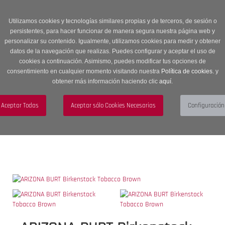
Entrega en 24 -48 horas | Envíos Gratuitos a península | 20% de
descuento en Sección OUTLET con código OUTLET20
Utilizamos cookies y tecnologías similares propias y de terceros, de sesión o
persistentes, para hacer funcionar de manera segura nuestra página web y
personalizar su contenido. Igualmente, utilizamos cookies para medir y obtener
datos de la navegación que realizas. Puedes configurar y aceptar el uso de
cookies a continuación. Asimismo, puedes modificar tus opciones de
consentimiento en cualquier momento visitando nuestra
Política de cookies.
y
obtener más información haciendo clic
aquí
.
Menú
Toggle
navigation
BUSCAR
CUENTA
CARRITO (0)