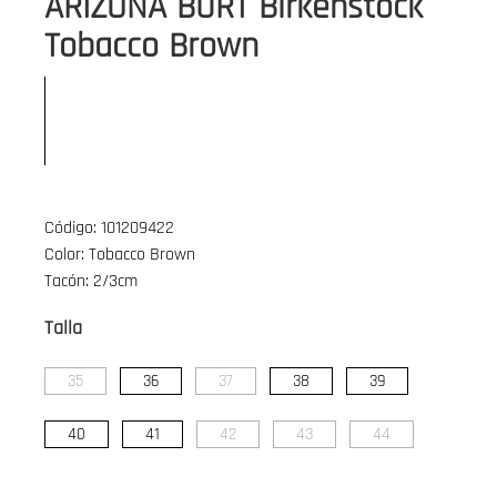
ARIZONA BURT Birkenstock
Tobacco Brown
Código: 101209422
Color: Tobacco Brown
Tacón: 2/3cm
Talla
35
36
37
38
39
40
41
42
43
44