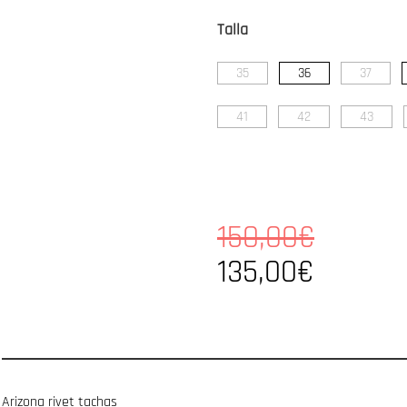
Talla
35
36
37
41
42
43
150,00€
135,00€
Arizona rivet tachas