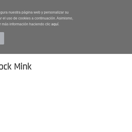
on código OUTLET20
segura nuestra página web y personalizar su
r el uso de cookies a continuación. Asimismo,
r más información haciendo clic
aquí
.
BUSCAR
CUENTA
CARRITO (0)
tock Mink