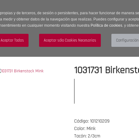
 horas | Envíos Gratuitos a península | 20% de descuento en Sección OUTLET c
 propias y de terceros, de sesión o persistentes, para hacer funcionar de manera 
ra medir y obtener datos de la navegación que realizas. Puedes configurar y acepta
nsentimiento en cualquier momento visitando nuestra
Política de cookies.
y obtene
UJER
HOMBRE
ACCESORIOS
1031731 Birkens
Código: 101210209
Color: Mink
Tacón: 2/3cm