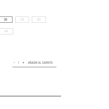
38
39
40
44
-
+
AÑADIR AL CARRITO