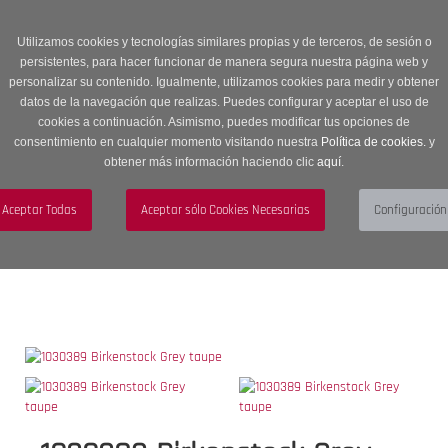
Entrega en 24 -48 horas | Envíos Gratuitos a península | 20% de
descuento en Sección OUTLET con código OUTLET20
Utilizamos cookies y tecnologías similares propias y de terceros, de sesión o
persistentes, para hacer funcionar de manera segura nuestra página web y
personalizar su contenido. Igualmente, utilizamos cookies para medir y obtener
datos de la navegación que realizas. Puedes configurar y aceptar el uso de
cookies a continuación. Asimismo, puedes modificar tus opciones de
consentimiento en cualquier momento visitando nuestra
Política de cookies.
y
obtener más información haciendo clic
aquí
.
Menú
Toggle
navigation
BUSCAR
CUENTA
CARRITO (0)