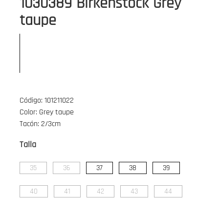
1030389 Birkenstock Grey
taupe
Código: 101211022
Color: Grey taupe
Tacón: 2/3cm
Talla
35
36
37
38
39
40
41
42
43
44