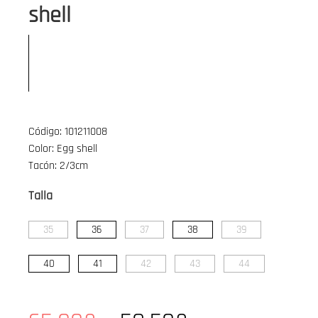
shell
Código: 101211008
Color: Egg shell
Tacón: 2/3cm
Talla
35
36
37
38
39
40
41
42
43
44