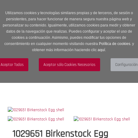
Entrega en 24 -48 horas | Envíos Gratuitos a península | 20% de
descuento en Sección OUTLET con código OUTLET20
Utilizamos cookies y tecnologías similares propias y de terceros, de sesión o
persistentes, para hacer funcionar de manera segura nuestra página web y
personalizar su contenido. Igualmente, utilizamos cookies para medir y obtener
datos de la navegación que realizas. Puedes configurar y aceptar el uso de
cookies a continuación. Asimismo, puedes modificar tus opciones de
consentimiento en cualquier momento visitando nuestra
Política de cookies.
y
obtener más información haciendo clic
aquí
.
Menú
Toggle
navigation
BUSCAR
CUENTA
CARRITO (0)
1029651 Birkenstock Egg