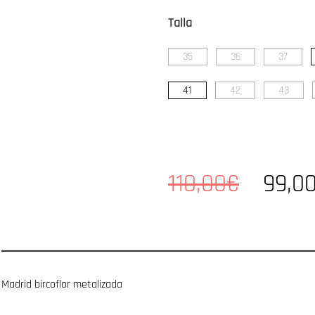
Talla
35
36
37
41
42
43
110,00€
99,0
Madrid bircoflor metalizada