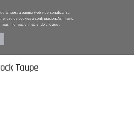
on código OUTLET20
segura nuestra página web y personalizar su
r el uso de cookies a continuación. Asimismo,
r más información haciendo clic
aquí
.
BUSCAR
CUENTA
CARRITO (0)
tock Taupe