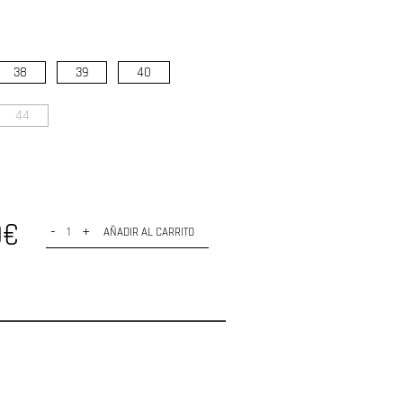
38
39
40
44
0€
-
+
AÑADIR AL CARRITO