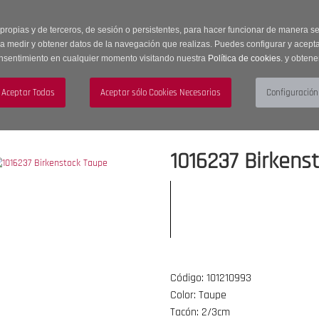
 horas | Envíos Gratuitos a península | 20% de descuento en Sección OUTLET c
 propias y de terceros, de sesión o persistentes, para hacer funcionar de manera 
ra medir y obtener datos de la navegación que realizas. Puedes configurar y acepta
nsentimiento en cualquier momento visitando nuestra
Política de cookies.
y obtene
UJER
HOMBRE
ACCESORIOS
1016237 Birkens
Código: 101210993
Color: Taupe
Tacón: 2/3cm