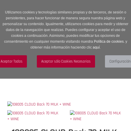
Entrega en 24 -48 horas | Envíos Gratuitos a península | 20% de
descuento en Sección OUTLET con código OUTLET20
Utilizamos cookies y tecnologías similares propias y de terceros, de sesión o
persistentes, para hacer funcionar de manera segura nuestra página web y
personalizar su contenido. Igualmente, utilizamos cookies para medir y obtener
datos de la navegación que realizas. Puedes configurar y aceptar el uso de
cookies a continuación. Asimismo, puedes modificar tus opciones de
consentimiento en cualquier momento visitando nuestra
Política de cookies.
y
obtener más información haciendo clic
aquí
.
Menú
Toggle
navigation
BUSCAR
CUENTA
CARRITO (0)