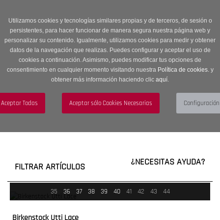
Entrega en 24 -48 horas | Envíos Gratuitos a península | 20% de
descuento en Sección OUTLET con código OUTLET20
Utilizamos cookies y tecnologías similares propias y de terceros, de sesión o
persistentes, para hacer funcionar de manera segura nuestra página web y
personalizar su contenido. Igualmente, utilizamos cookies para medir y obtener
datos de la navegación que realizas. Puedes configurar y aceptar el uso de
cookies a continuación. Asimismo, puedes modificar tus opciones de
consentimiento en cualquier momento visitando nuestra
Política de cookies.
y
obtener más información haciendo clic
aquí
.
Menú
Toggle
navigation
BUSCAR
CUENTA
CARRITO (0)
¿NECESITAS AYUDA?
FILTRAR ARTÍCULOS
35
36
37
38
39
40
41
42
43
44
Birkenstock Utti Lace