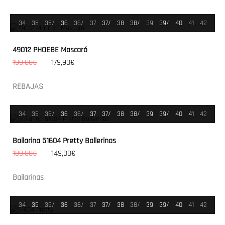
34
35
35/
36
36/
37
37/
38
38/
39
39/
40
41
42
49012 PHOEBE Mascaró
199,00€
179,90€
REBAJAS
34
35
35/
36
36/
37
37/
38
38/
39
39/
40
41
42
Bailarina 51604 Pretty Ballerinas
189,00€
149,00€
Bailarinas
34
35
35/
36
36/
37
37/
38
38/
39
39/
40
41
42