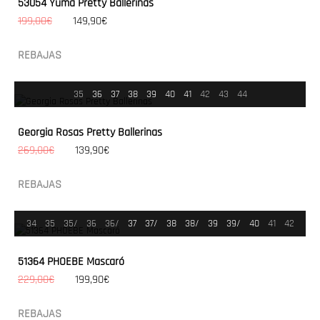
53054 Yuma Pretty Ballerinas
199,00€
149,90€
REBAJAS
35
36
37
38
39
40
41
42
43
44
Georgia Rosas Pretty Ballerinas
269,00€
139,90€
REBAJAS
34
35
35/
36
36/
37
37/
38
38/
39
39/
40
41
42
51364 PHOEBE Mascaró
229,00€
199,90€
REBAJAS