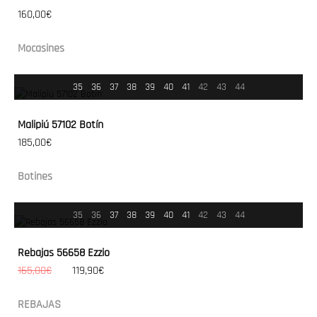
160,00€
Mocasines
35
36
37
38
39
40
41
42
43
44
Malipiú 57102 Botín
185,00€
Botines
35
36
37
38
39
40
41
42
43
44
Rebajas 56658 Ezzio
165,00€
119,90€
REBAJAS