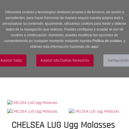
Entrega en 24 -48 horas | Envíos Gratuitos a península | 20% de
descuento en Sección OUTLET con código OUTLET20
Utilizamos cookies y tecnologías similares propias y de terceros, de sesión o
persistentes, para hacer funcionar de manera segura nuestra página web y
personalizar su contenido. Igualmente, utilizamos cookies para medir y obtener
datos de la navegación que realizas. Puedes configurar y aceptar el uso de
cookies a continuación. Asimismo, puedes modificar tus opciones de
consentimiento en cualquier momento visitando nuestra
Política de cookies.
y
obtener más información haciendo clic
aquí
.
Menú
Toggle
navigation
BUSCAR
CUENTA
CARRITO (0)
CHELSEA LUG Ugg Molasses