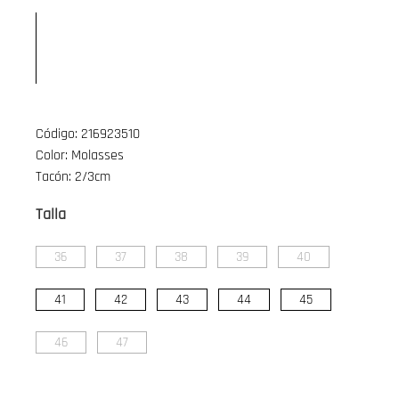
Código: 216923510
Color: Molasses
Tacón: 2/3cm
Talla
36
37
38
39
40
41
42
43
44
45
46
47