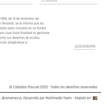
/1999, de 13 de diciembre, de
 Personal, se le informa que los
ario serán incluidos en un fichero
om cuya única finalidad es gestionar
ercitar sus derechos de acceso,
sición dirigiéndose a:
© Calzados Pascual 2025 · Todos los derechos reservados
o.
@cameracrys
. Desarrollo por
Multimedia Team
- Alojado en