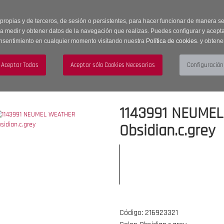
 horas | Envíos Gratuitos a península | 20% de descuento en Sección OUTLET c
 propias y de terceros, de sesión o persistentes, para hacer funcionar de manera 
ra medir y obtener datos de la navegación que realizas. Puedes configurar y acepta
nsentimiento en cualquier momento visitando nuestra
Política de cookies.
y obtene
UJER
HOMBRE
ACCESORIOS
1143991 NEUME
Obsidian.c.grey
Código: 216923321