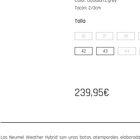
Color: Obsidian.c.grey
Tacón: 2/3cm
Talla
36
37
38
42
43
44
239,95€
Las Neumel Weather Hybrid son unas botas atemporales elaborada