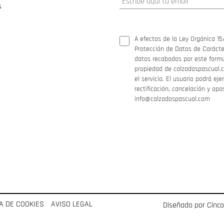
s
A efectos de la Ley Orgánica 15
Protección de Datos de Carácter
datos recabados por este formul
propiedad de calzadospascual.c
el servicio. El usuario podrá ej
rectificación, cancelación y opo
info@calzadospascual.com
CA DE COOKIES
AVISO LEGAL
Diseñado por Cinc