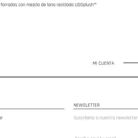
forradas con mezcla de lana reciclada UGGplush™
MI CUENTA
NEWSLETTER
ar
Suscríbete a nuestra newsletter