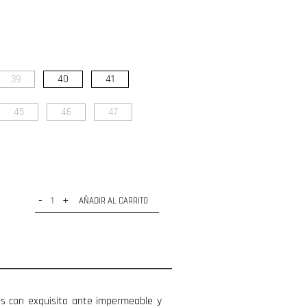
39
40
41
45
46
47
-
+
AÑADIR AL CARRITO
s con exquisito ante impermeable y