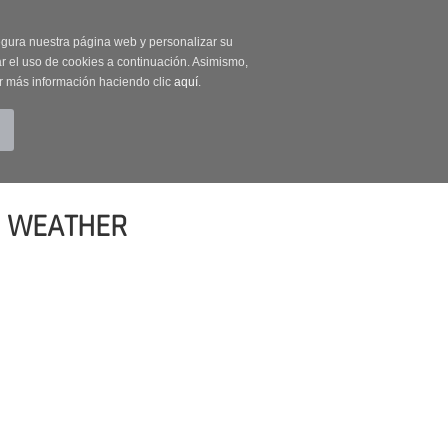
on código OUTLET20
segura nuestra página web y personalizar su
r el uso de cookies a continuación. Asimismo,
r más información haciendo clic
aquí
.
BUSCAR
CUENTA
CARRITO (0)
L WEATHER