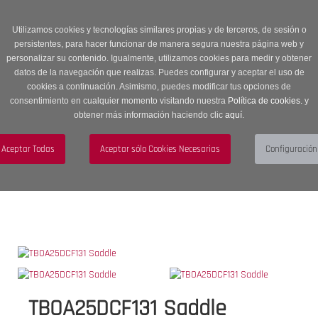
Entrega en 24 -48 horas | Envíos Gratuitos a península | 20% de
descuento en Sección OUTLET con código OUTLET20
Utilizamos cookies y tecnologías similares propias y de terceros, de sesión o
persistentes, para hacer funcionar de manera segura nuestra página web y
personalizar su contenido. Igualmente, utilizamos cookies para medir y obtener
datos de la navegación que realizas. Puedes configurar y aceptar el uso de
cookies a continuación. Asimismo, puedes modificar tus opciones de
consentimiento en cualquier momento visitando nuestra
Política de cookies.
y
obtener más información haciendo clic
aquí
.
Menú
Toggle
navigation
BUSCAR
CUENTA
CARRITO (0)
TBOA25DCF131 Saddle