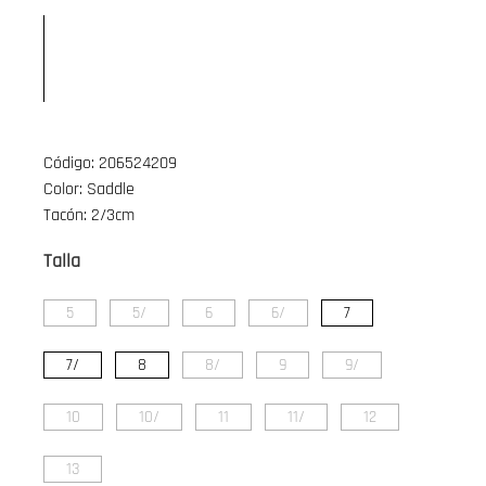
Código: 206524209
Color: Saddle
Tacón: 2/3cm
Talla
5
5/
6
6/
7
7/
8
8/
9
9/
10
10/
11
11/
12
13