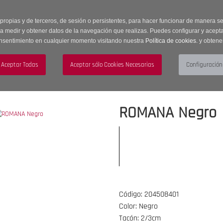
 horas | Envíos Gratuitos a península | 20% de descuento en Sección OUTLET c
 propias y de terceros, de sesión o persistentes, para hacer funcionar de manera 
ra medir y obtener datos de la navegación que realizas. Puedes configurar y acepta
nsentimiento en cualquier momento visitando nuestra
Política de cookies.
y obtene
UJER
HOMBRE
ACCESORIOS
ROMANA Negro
Código: 204508401
Color: Negro
Tacón: 2/3cm