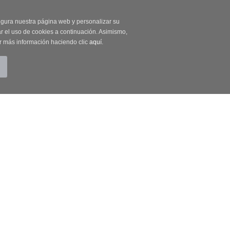
on código OUTLET20
segura nuestra página web y personalizar su
r el uso de cookies a continuación. Asimismo,
r más información haciendo clic
aquí
.
BUSCAR
CUENTA
CARRITO (0)