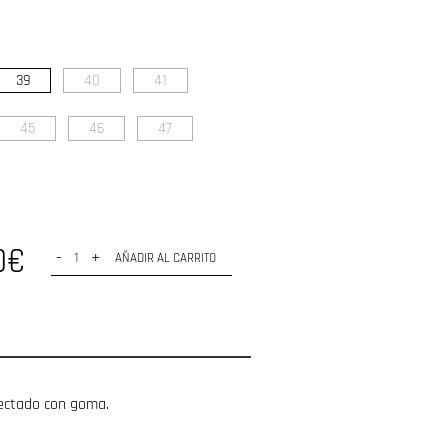
39
40
41
45
46
47
0€
-
+
AÑADIR AL CARRITO
nyectado con goma.