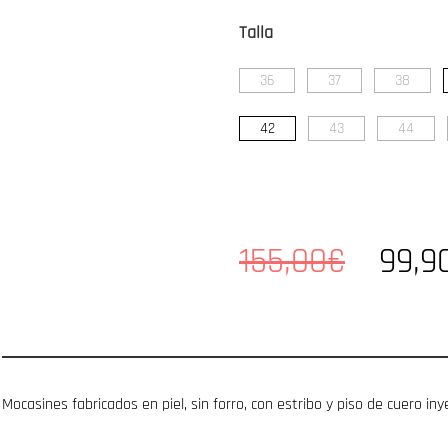
Talla
36
37
38
42
43
44
155,00€
99,9
Mocasines fabricados en piel, sin forro, con estribo y piso de cuero i