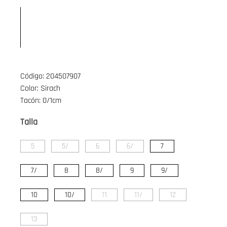
Código: 204507907
Color: Sirach
Tacón: 0/1cm
Talla
5
5/
6
6/
7
7/
8
8/
9
9/
10
10/
11
11/
12
13