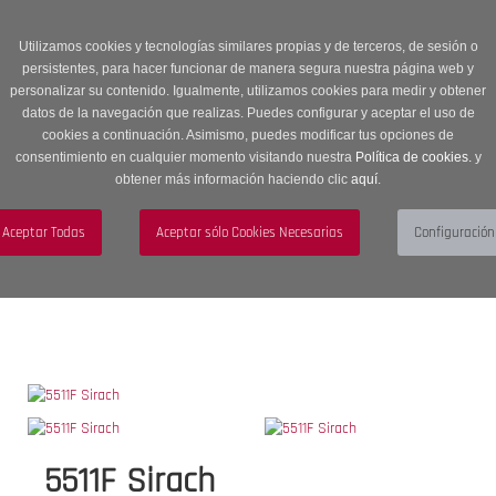
Entrega en 24 -48 horas | Envíos Gratuitos a península | 20% de
descuento en Sección OUTLET con código OUTLET20
Utilizamos cookies y tecnologías similares propias y de terceros, de sesión o
persistentes, para hacer funcionar de manera segura nuestra página web y
personalizar su contenido. Igualmente, utilizamos cookies para medir y obtener
datos de la navegación que realizas. Puedes configurar y aceptar el uso de
cookies a continuación. Asimismo, puedes modificar tus opciones de
consentimiento en cualquier momento visitando nuestra
Política de cookies.
y
obtener más información haciendo clic
aquí
.
Menú
Toggle
navigation
BUSCAR
CUENTA
CARRITO (0)
5511F Sirach