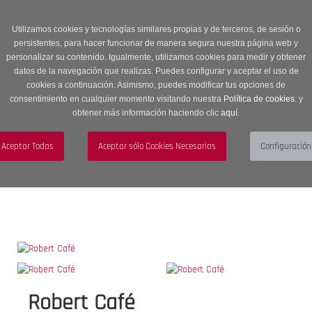
Entrega en 24 -48 horas | Envíos Gratuitos a península | 20% de
descuento en Sección OUTLET con código OUTLET20
Utilizamos cookies y tecnologías similares propias y de terceros, de sesión o
persistentes, para hacer funcionar de manera segura nuestra página web y
personalizar su contenido. Igualmente, utilizamos cookies para medir y obtener
datos de la navegación que realizas. Puedes configurar y aceptar el uso de
cookies a continuación. Asimismo, puedes modificar tus opciones de
consentimiento en cualquier momento visitando nuestra
Política de cookies.
y
obtener más información haciendo clic
aquí
.
Menú
Toggle
navigation
BUSCAR
CUENTA
CARRITO (0)
Robert Café