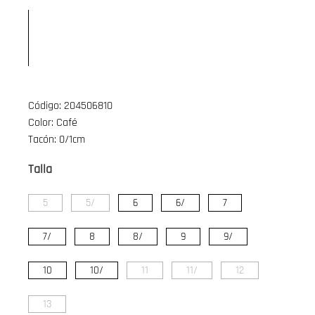
Código: 204506810
Color: Café
Tacón: 0/1cm
Talla
5
5/
6
6/
7
7/
8
8/
9
9/
10
10/
11
11/
12
13