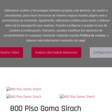
Entrega en 24 -48 horas | Envíos Gratuitos a península | 20% de
descuento en Sección OUTLET con código OUTLET20
Utilizamos cookies y tecnologías similares propias y de terceros, de sesión o
persistentes, para hacer funcionar de manera segura nuestra página web y
personalizar su contenido. Igualmente, utilizamos cookies para medir y obtener
datos de la navegación que realizas. Puedes configurar y aceptar el uso de
cookies a continuación. Asimismo, puedes modificar tus opciones de
consentimiento en cualquier momento visitando nuestra
Política de cookies.
y
obtener más información haciendo clic
aquí
.
Menú
Toggle
navigation
BUSCAR
CUENTA
CARRITO (0)
800 Piso Goma Sirach