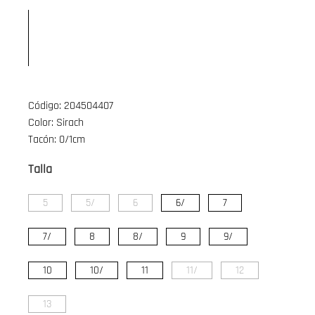
Código: 204504407
Color: Sirach
Tacón: 0/1cm
Talla
5
5/
6
6/
7
7/
8
8/
9
9/
10
10/
11
11/
12
13