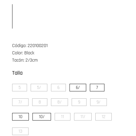
Código: 220100201
Color: Black
Tacón: 2/3cm
Talla
5
5/
6
6/
7
7/
8
8/
9
9/
10
10/
11
11/
12
13