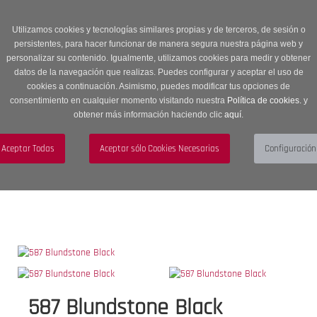
Entrega en 24 -48 horas | Envíos Gratuitos a península | 20% de
descuento en Sección OUTLET con código OUTLET20
Utilizamos cookies y tecnologías similares propias y de terceros, de sesión o
persistentes, para hacer funcionar de manera segura nuestra página web y
personalizar su contenido. Igualmente, utilizamos cookies para medir y obtener
datos de la navegación que realizas. Puedes configurar y aceptar el uso de
cookies a continuación. Asimismo, puedes modificar tus opciones de
consentimiento en cualquier momento visitando nuestra
Política de cookies.
y
obtener más información haciendo clic
aquí
.
Menú
Toggle
navigation
BUSCAR
CUENTA
CARRITO (0)
587 Blundstone Black