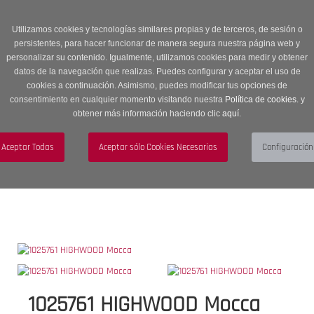
Entrega en 24 -48 horas | Envíos Gratuitos a península | 20% de
descuento en Sección OUTLET con código OUTLET20
Utilizamos cookies y tecnologías similares propias y de terceros, de sesión o
persistentes, para hacer funcionar de manera segura nuestra página web y
personalizar su contenido. Igualmente, utilizamos cookies para medir y obtener
datos de la navegación que realizas. Puedes configurar y aceptar el uso de
cookies a continuación. Asimismo, puedes modificar tus opciones de
consentimiento en cualquier momento visitando nuestra
Política de cookies.
y
obtener más información haciendo clic
aquí
.
Menú
Toggle
navigation
BUSCAR
CUENTA
CARRITO (0)
1025761 HIGHWOOD Mocca