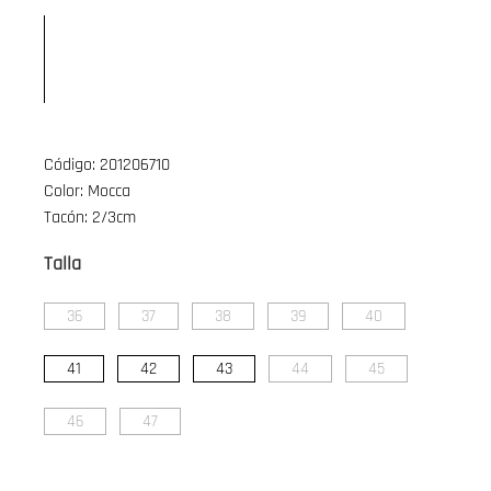
Código: 201206710
Color: Mocca
Tacón: 2/3cm
Talla
36
37
38
39
40
41
42
43
44
45
46
47