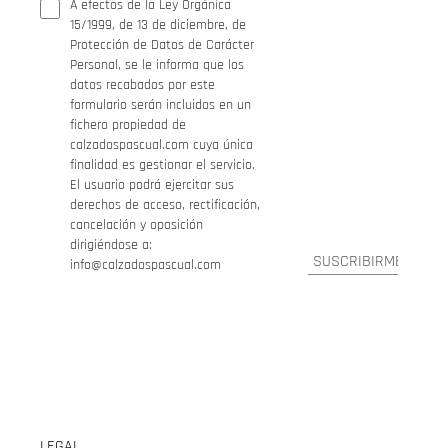
A efectos de la Ley Orgánica
15/1999, de 13 de diciembre, de
Protección de Datos de Carácter
Personal, se le informa que los
datos recabados por este
formulario serán incluidos en un
fichero propiedad de
calzadospascual.com cuya única
finalidad es gestionar el servicio.
El usuario podrá ejercitar sus
derechos de acceso, rectificación,
cancelación y oposición
dirigiéndose a:
info@calzadospascual.com
LEGAL