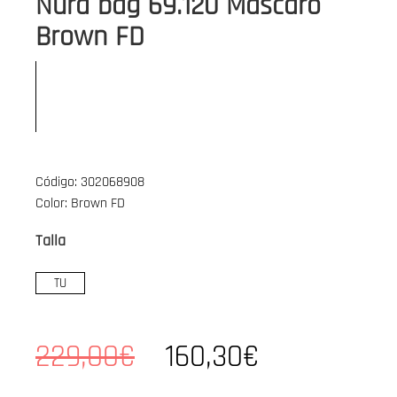
Nura bag 69.120 Mascaró
Brown FD
Código: 302068908
Color: Brown FD
Talla
TU
229,00€
160,30€