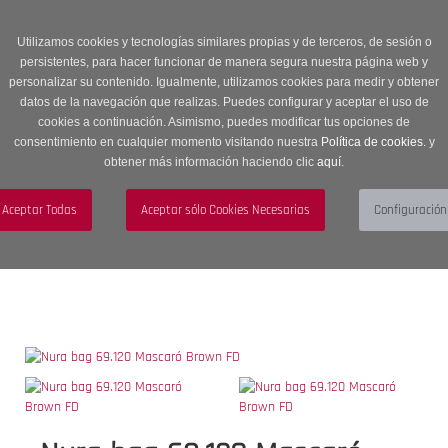
Entrega en 24 -48 horas | Envíos Gratuitos a península | 20% de
descuento en Sección OUTLET con código OUTLET20
Utilizamos cookies y tecnologías similares propias y de terceros, de sesión o
persistentes, para hacer funcionar de manera segura nuestra página web y
personalizar su contenido. Igualmente, utilizamos cookies para medir y obtener
datos de la navegación que realizas. Puedes configurar y aceptar el uso de
cookies a continuación. Asimismo, puedes modificar tus opciones de
consentimiento en cualquier momento visitando nuestra
Política de cookies.
y
obtener más información haciendo clic
aquí
.
Menú
Toggle
navigation
BUSCAR
CUENTA
CARRITO (0)