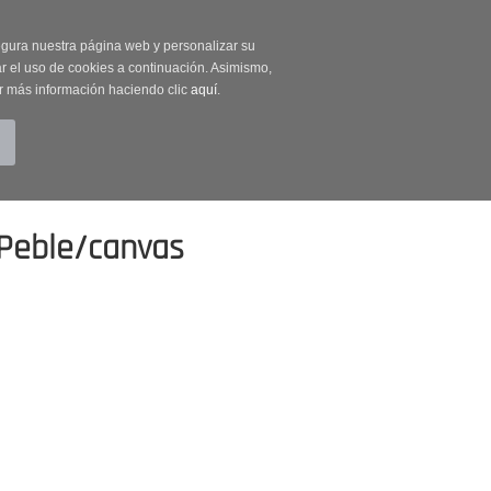
on código OUTLET20
segura nuestra página web y personalizar su
r el uso de cookies a continuación. Asimismo,
r más información haciendo clic
aquí
.
BUSCAR
CUENTA
CARRITO (0)
Peble/canvas