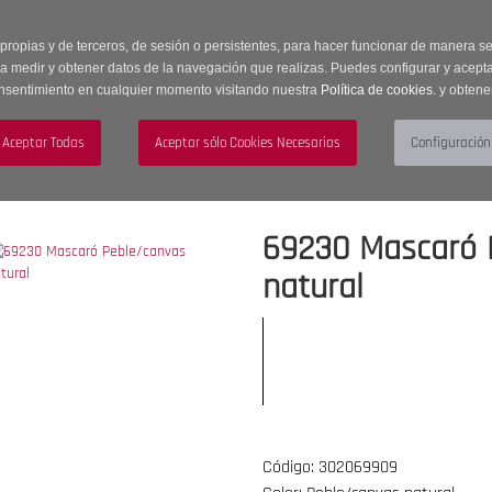
 horas | Envíos Gratuitos a península | 20% de descuento en Sección OUTLET c
 propias y de terceros, de sesión o persistentes, para hacer funcionar de manera 
ra medir y obtener datos de la navegación que realizas. Puedes configurar y acepta
nsentimiento en cualquier momento visitando nuestra
Política de cookies.
y obtene
UJER
HOMBRE
ACCESORIOS
69230 Mascaró 
natural
Código: 302069909