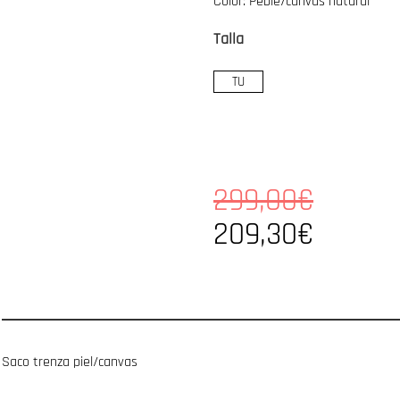
Color: Peble/canvas natural
Talla
TU
299,00€
209,30€
Saco trenza piel/canvas