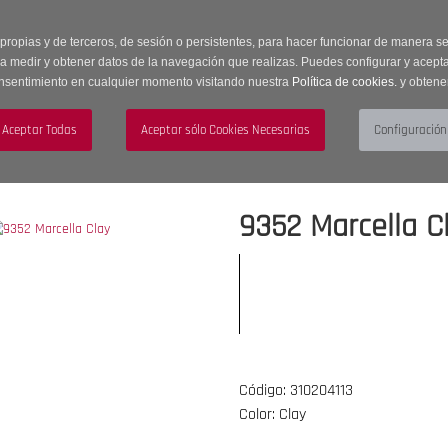
 horas | Envíos Gratuitos a península | 20% de descuento en Sección OUTLET c
 propias y de terceros, de sesión o persistentes, para hacer funcionar de manera 
ra medir y obtener datos de la navegación que realizas. Puedes configurar y acepta
nsentimiento en cualquier momento visitando nuestra
Política de cookies.
y obtene
UJER
HOMBRE
ACCESORIOS
9352 Marcella C
Código: 310204113
Color: Clay