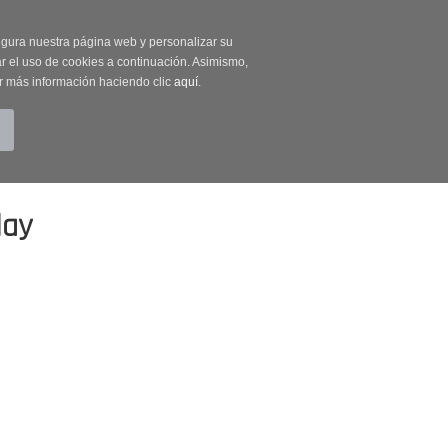
on código OUTLET20
segura nuestra página web y personalizar su
r el uso de cookies a continuación. Asimismo,
r más información haciendo clic
aquí
.
BUSCAR
CUENTA
CARRITO (0)
lay