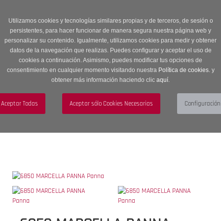
Entrega en 24 -48 horas | Envíos Gratuitos a península | 20% de
descuento en Sección OUTLET con código OUTLET20
Utilizamos cookies y tecnologías similares propias y de terceros, de sesión o
persistentes, para hacer funcionar de manera segura nuestra página web y
personalizar su contenido. Igualmente, utilizamos cookies para medir y obtener
datos de la navegación que realizas. Puedes configurar y aceptar el uso de
cookies a continuación. Asimismo, puedes modificar tus opciones de
consentimiento en cualquier momento visitando nuestra
Política de cookies.
y
obtener más información haciendo clic
aquí
.
Menú
Toggle
navigation
BUSCAR
CUENTA
CARRITO (0)