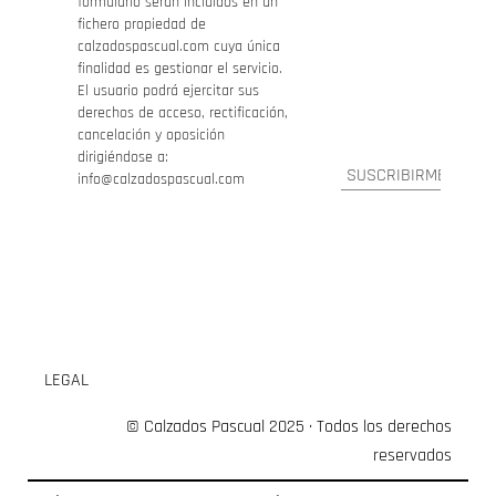
formulario serán incluidos en un
fichero propiedad de
calzadospascual.com cuya única
finalidad es gestionar el servicio.
El usuario podrá ejercitar sus
derechos de acceso, rectificación,
cancelación y oposición
dirigiéndose a:
info@calzadospascual.com
LEGAL
© Calzados Pascual 2025 · Todos los derechos
reservados