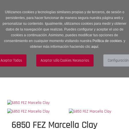
Entrega en 24 -48 horas | Envíos Gratuitos a península | 20% de
descuento en Sección OUTLET con código OUTLET20
Utilizamos cookies y tecnologías similares propias y de terceros, de sesión o
persistentes, para hacer funcionar de manera segura nuestra página web y
personalizar su contenido. Igualmente, utilizamos cookies para medir y obtener
datos de la navegación que realizas. Puedes configurar y aceptar el uso de
cookies a continuación. Asimismo, puedes modificar tus opciones de
consentimiento en cualquier momento visitando nuestra
Política de cookies.
y
obtener más información haciendo clic
aquí
.
Menú
Toggle
navigation
BUSCAR
CUENTA
CARRITO (0)
6850 FEZ Marcella Clay