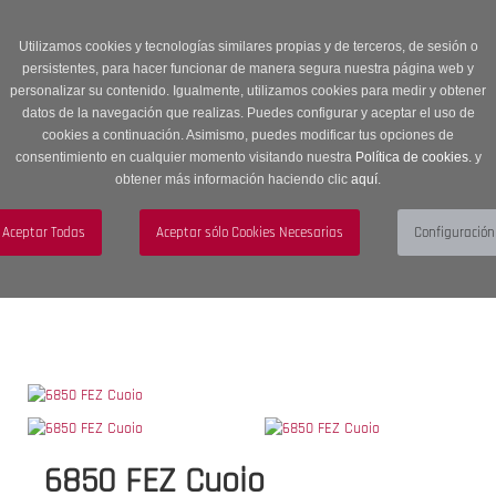
Entrega en 24 -48 horas | Envíos Gratuitos a península | 20% de
descuento en Sección OUTLET con código OUTLET20
Utilizamos cookies y tecnologías similares propias y de terceros, de sesión o
persistentes, para hacer funcionar de manera segura nuestra página web y
personalizar su contenido. Igualmente, utilizamos cookies para medir y obtener
datos de la navegación que realizas. Puedes configurar y aceptar el uso de
cookies a continuación. Asimismo, puedes modificar tus opciones de
consentimiento en cualquier momento visitando nuestra
Política de cookies.
y
obtener más información haciendo clic
aquí
.
Menú
Toggle
navigation
BUSCAR
CUENTA
CARRITO (0)
6850 FEZ Cuoio