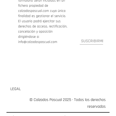
formulario serán incluidos en un
fichero propiedad de
calzadospascual.com cuya única
finalidad es gestionar el servicio.
El usuario podrá ejercitar sus
derechos de acceso, rectificación,
cancelación y oposición
dirigiéndose a:
info@calzadospascual.com
LEGAL
© Calzados Pascual 2025 · Todos los derechos
reservados