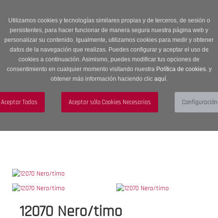
Entrega en 24 -48 horas | Envíos Gratuitos a península | 20% de
descuento en Sección OUTLET con código OUTLET20
Utilizamos cookies y tecnologías similares propias y de terceros, de sesión o
persistentes, para hacer funcionar de manera segura nuestra página web y
personalizar su contenido. Igualmente, utilizamos cookies para medir y obtener
datos de la navegación que realizas. Puedes configurar y aceptar el uso de
cookies a continuación. Asimismo, puedes modificar tus opciones de
consentimiento en cualquier momento visitando nuestra
Política de cookies.
y
obtener más información haciendo clic
aquí
.
Menú
Toggle
navigation
BUSCAR
CUENTA
CARRITO (0)
12070 Nero/timo