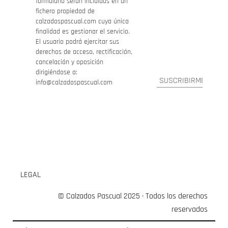
formulario serán incluidos en un
fichero propiedad de
calzadospascual.com cuya única
finalidad es gestionar el servicio.
El usuario podrá ejercitar sus
derechos de acceso, rectificación,
cancelación y oposición
dirigiéndose a:
info@calzadospascual.com
LEGAL
© Calzados Pascual 2025 · Todos los derechos
reservados