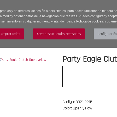
 horas | Envíos Gratuitos a península | 20% de descuento en Sección OUTLET c
 propias y de terceros, de sesión o persistentes, para hacer funcionar de manera 
ra medir y obtener datos de la navegación que realizas. Puedes configurar y acepta
nsentimiento en cualquier momento visitando nuestra
Política de cookies.
y obtene
UJER
HOMBRE
ACCESORIOS
Party Eagle Clu
Código: 302112215
Color: Open yelow