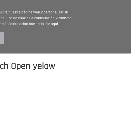
on código OUTLET20
segura nuestra página web y personalizar su
r el uso de cookies a continuación. Asimismo,
r más información haciendo clic
aquí
.
BUSCAR
CUENTA
CARRITO (0)
tch Open yelow