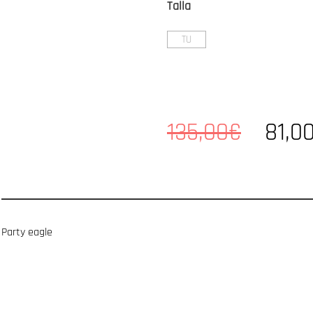
Talla
TU
135,00€
81,0
Party eagle