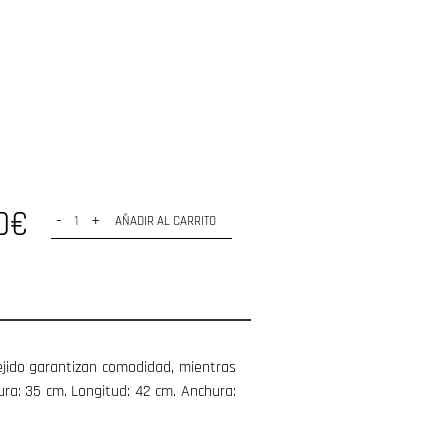
0€
-
+
AÑADIR AL CARRITO
ejido garantizan comodidad, mientras
ura: 35 cm. Longitud: 42 cm. Anchura: