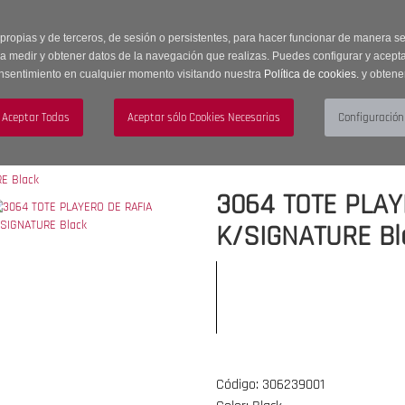
 horas | Envíos Gratuitos a península | 20% de descuento en Sección OUTLET c
 propias y de terceros, de sesión o persistentes, para hacer funcionar de manera 
ra medir y obtener datos de la navegación que realizas. Puedes configurar y acepta
nsentimiento en cualquier momento visitando nuestra
Política de cookies.
y obtene
UJER
HOMBRE
ACCESORIOS
3064 TOTE PLAY
K/SIGNATURE Bl
Código: 306239001