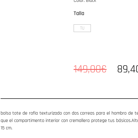
Color: Black
Talla
TU
149,00€
89,4
bolso tote de rafia texturizado con dos correas para el hombro de t
que el compartimento interior con cremallera protege tus básicos.Alt
15 cm.