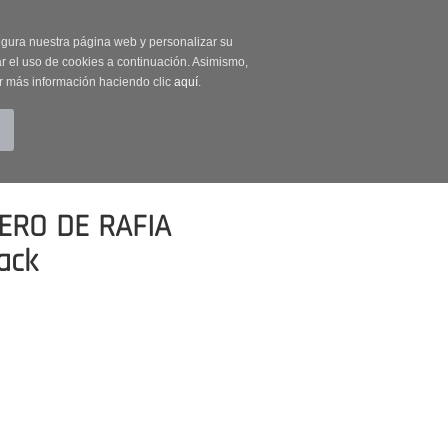
on código OUTLET20
segura nuestra página web y personalizar su
r el uso de cookies a continuación. Asimismo,
r más información haciendo clic
aquí
.
BUSCAR
CUENTA
CARRITO (0)
ERO DE RAFIA
ack