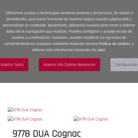
Entrega en 24 -48 horas | Envíos Gratuitos a península | 20% de
descuento en Sección OUTLET con código OUTLET20
Utilizamos cookies y tecnologías similares propias y de terceros, de sesión o
persistentes, para hacer funcionar de manera segura nuestra página web y
personalizar su contenido. Igualmente, utilizamos cookies para medir y obtener
datos de la navegación que realizas. Puedes configurar y aceptar el uso de
cookies a continuación. Asimismo, puedes modificar tus opciones de
consentimiento en cualquier momento visitando nuestra
Política de cookies.
y
obtener más información haciendo clic
aquí
.
Menú
Toggle
navigation
BUSCAR
CUENTA
CARRITO (0)
9778 DUA Cognac