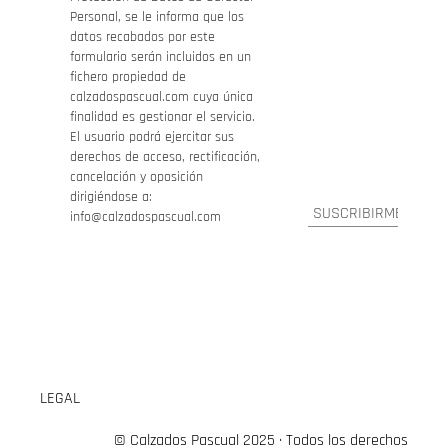
Personal, se le informa que los
datos recabados por este
formulario serán incluidos en un
fichero propiedad de
calzadospascual.com cuya única
finalidad es gestionar el servicio.
El usuario podrá ejercitar sus
derechos de acceso, rectificación,
cancelación y oposición
dirigiéndose a:
info@calzadospascual.com
LEGAL
© Calzados Pascual 2025 · Todos los derechos