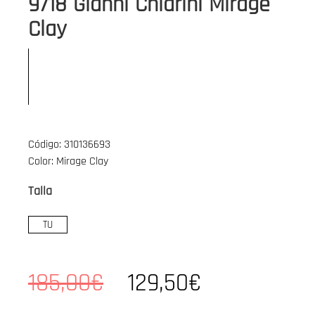
9718 Gianni Chiarini Mirage
Clay
Código: 310136693
Color: Mirage Clay
Talla
TU
185,00€
129,50€