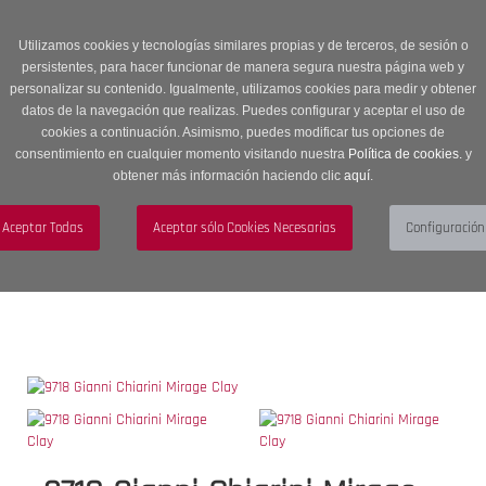
Entrega en 24 -48 horas | Envíos Gratuitos a península | 20% de
descuento en Sección OUTLET con código OUTLET20
Utilizamos cookies y tecnologías similares propias y de terceros, de sesión o
persistentes, para hacer funcionar de manera segura nuestra página web y
personalizar su contenido. Igualmente, utilizamos cookies para medir y obtener
datos de la navegación que realizas. Puedes configurar y aceptar el uso de
cookies a continuación. Asimismo, puedes modificar tus opciones de
consentimiento en cualquier momento visitando nuestra
Política de cookies.
y
obtener más información haciendo clic
aquí
.
Menú
Toggle
navigation
BUSCAR
CUENTA
CARRITO (0)