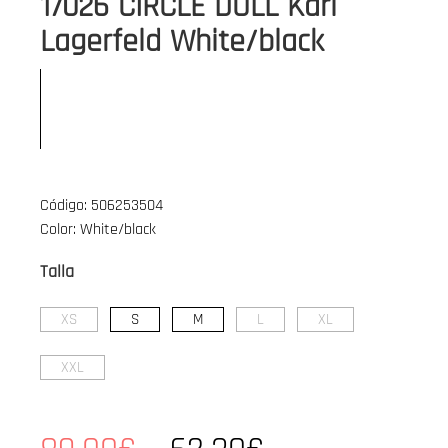
17026 CIRCLE DOLL Karl
Lagerfeld White/black
Código: 506253504
Color: White/black
Talla
XS
S
M
L
XL
XXL