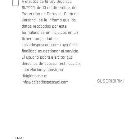
A efectos de la Ley Orgánica
15/1999, de 13 de diciembre, de
Protección de Datos de Carácter
Personal, se le informa que los
datos recabados por este
formulario serán incluidos en un
fichero propiedad de
calzadospascual.com cuya única
finalidad es gestionar el servicio.
El usuario podrá ejercitar sus
derechos de acceso, rectificación,
cancelación y oposición
dirigiéndose a:
info@calzadospascual.com
LEGAL