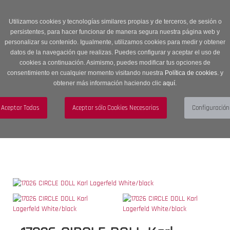
Entrega en 24 -48 horas | Envíos Gratuitos a península | 20% de
descuento en Sección OUTLET con código OUTLET20
Utilizamos cookies y tecnologías similares propias y de terceros, de sesión o
persistentes, para hacer funcionar de manera segura nuestra página web y
personalizar su contenido. Igualmente, utilizamos cookies para medir y obtener
datos de la navegación que realizas. Puedes configurar y aceptar el uso de
cookies a continuación. Asimismo, puedes modificar tus opciones de
consentimiento en cualquier momento visitando nuestra
Política de cookies.
y
obtener más información haciendo clic
aquí
.
Menú
Toggle
navigation
BUSCAR
CUENTA
CARRITO (0)