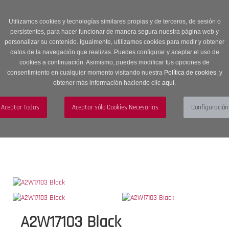
Entrega en 24 -48 horas | Envíos Gratuitos a península | 20% de
descuento en Sección OUTLET con código OUTLET20
Utilizamos cookies y tecnologías similares propias y de terceros, de sesión o
persistentes, para hacer funcionar de manera segura nuestra página web y
personalizar su contenido. Igualmente, utilizamos cookies para medir y obtener
datos de la navegación que realizas. Puedes configurar y aceptar el uso de
cookies a continuación. Asimismo, puedes modificar tus opciones de
consentimiento en cualquier momento visitando nuestra
Política de cookies.
y
obtener más información haciendo clic
aquí
.
Menú
Toggle
navigation
BUSCAR
CUENTA
CARRITO (0)
A2W17103 Black