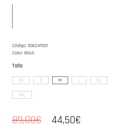
Código: 506247501
Color: Black
Talla
XS
S
M
L
XL
XXL
89,00€
44,50€