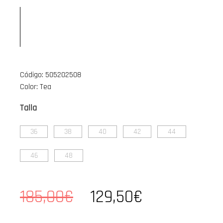
Código: 505202508
Color: Tea
Talla
36
38
40
42
44
46
48
185,00€
129,50€