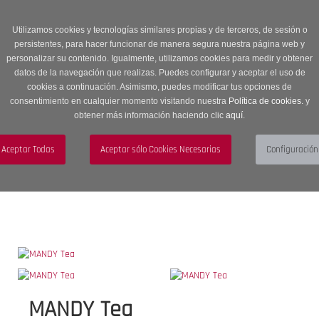
Entrega en 24 -48 horas | Envíos Gratuitos a península | 20% de
descuento en Sección OUTLET con código OUTLET20
Utilizamos cookies y tecnologías similares propias y de terceros, de sesión o
persistentes, para hacer funcionar de manera segura nuestra página web y
personalizar su contenido. Igualmente, utilizamos cookies para medir y obtener
datos de la navegación que realizas. Puedes configurar y aceptar el uso de
cookies a continuación. Asimismo, puedes modificar tus opciones de
consentimiento en cualquier momento visitando nuestra
Política de cookies.
y
obtener más información haciendo clic
aquí
.
Menú
Toggle
navigation
BUSCAR
CUENTA
CARRITO (0)
MANDY Tea