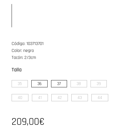
Código: 103713701
Color: negro
Tacón: 2/3cm
Talla
35
36
37
38
39
40
41
42
43
44
209,00€