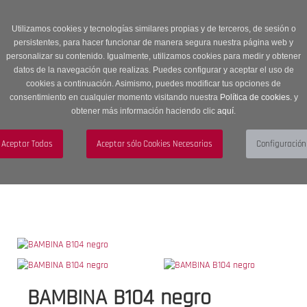
Entrega en 24 -48 horas | Envíos Gratuitos a península | 20% de
descuento en Sección OUTLET con código OUTLET20
Utilizamos cookies y tecnologías similares propias y de terceros, de sesión o
persistentes, para hacer funcionar de manera segura nuestra página web y
personalizar su contenido. Igualmente, utilizamos cookies para medir y obtener
datos de la navegación que realizas. Puedes configurar y aceptar el uso de
cookies a continuación. Asimismo, puedes modificar tus opciones de
consentimiento en cualquier momento visitando nuestra
Política de cookies.
y
obtener más información haciendo clic
aquí
.
Menú
Toggle
navigation
BUSCAR
CUENTA
CARRITO (0)
BAMBINA B104 negro