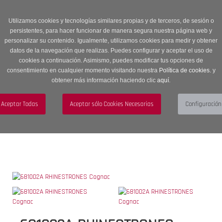
Entrega en 24 -48 horas | Envíos Gratuitos a península | 20% de
descuento en Sección OUTLET con código OUTLET20
Utilizamos cookies y tecnologías similares propias y de terceros, de sesión o
persistentes, para hacer funcionar de manera segura nuestra página web y
personalizar su contenido. Igualmente, utilizamos cookies para medir y obtener
datos de la navegación que realizas. Puedes configurar y aceptar el uso de
cookies a continuación. Asimismo, puedes modificar tus opciones de
consentimiento en cualquier momento visitando nuestra
Política de cookies.
y
obtener más información haciendo clic
aquí
.
Menú
Toggle
navigation
BUSCAR
CUENTA
CARRITO (0)