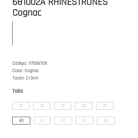
681002A RHINESTRONES
Cognac
Código: 117006709
Color: Cognac
Tacón: 2/3cm
Talla
35
36
37
38
39
40
41
42
43
44