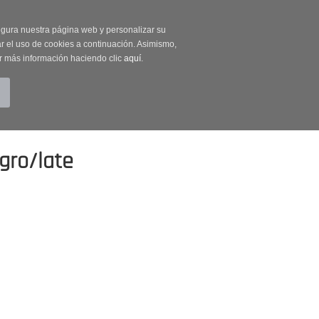
on código OUTLET20
segura nuestra página web y personalizar su
r el uso de cookies a continuación. Asimismo,
r más información haciendo clic
aquí
.
BUSCAR
CUENTA
CARRITO (0)
gro/late