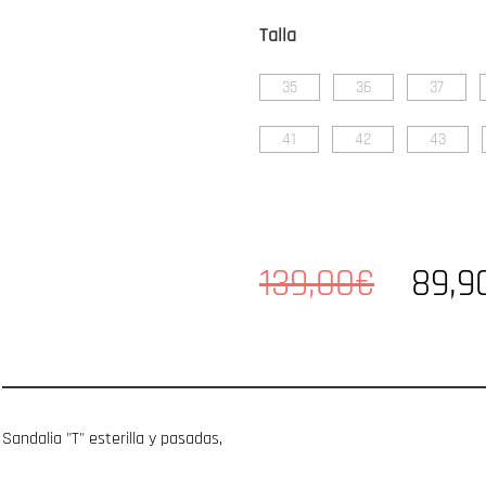
Talla
35
36
37
41
42
43
139,00€
89,9
Sandalia "T" esterilla y pasadas,