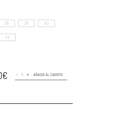
38
39
40
44
0€
-
+
AÑADIR AL CARRITO