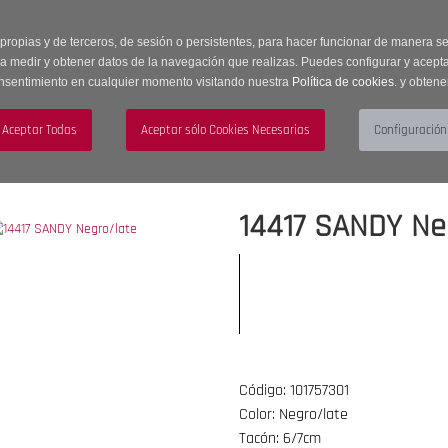
 horas | Envíos Gratuitos a península | 20% de descuento en Sección OUTLET c
 propias y de terceros, de sesión o persistentes, para hacer funcionar de manera 
ra medir y obtener datos de la navegación que realizas. Puedes configurar y acepta
nsentimiento en cualquier momento visitando nuestra
Política de cookies.
y obtene
UJER
HOMBRE
ACCESORIOS
14417 SANDY Ne
Código: 101757301
Color: Negro/late
Tacón: 6/7cm