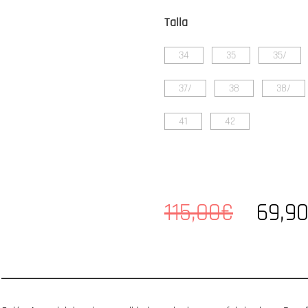
Talla
34
35
35/
37/
38
38/
41
42
115,00€
69,9