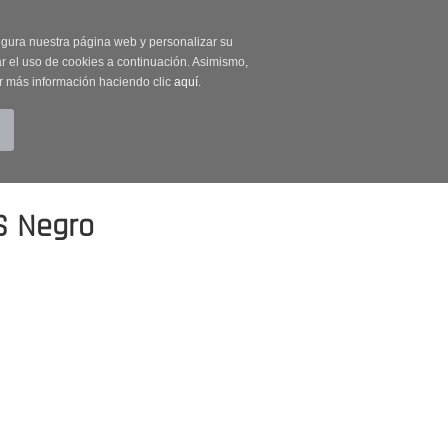
on código OUTLET20
segura nuestra página web y personalizar su
r el uso de cookies a continuación. Asimismo,
r más información haciendo clic
aquí
.
BUSCAR
CUENTA
CARRITO (0)
S Negro