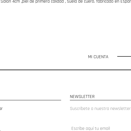
Salón 4cm ,piel de primera calidad , suela de cuero. fabricado en Espa
MI CUENTA
NEWSLETTER
ar
Suscríbete a nuestra newsletter