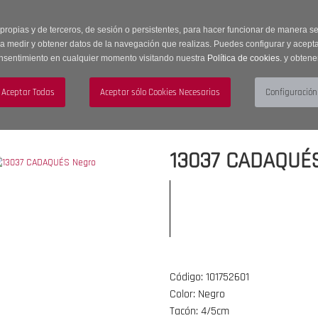
 horas | Envíos Gratuitos a península | 20% de descuento en Sección OUTLET c
 propias y de terceros, de sesión o persistentes, para hacer funcionar de manera 
ra medir y obtener datos de la navegación que realizas. Puedes configurar y acepta
nsentimiento en cualquier momento visitando nuestra
Política de cookies.
y obtene
UJER
HOMBRE
ACCESORIOS
13037 CADAQUÉ
Código: 101752601
Color: Negro
Tacón: 4/5cm