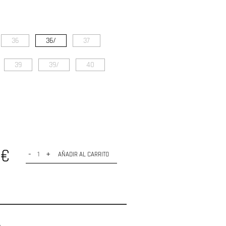
36
36/
37
39
39/
40
0€
-
+
AÑADIR AL CARRITO