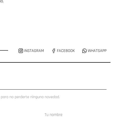
ña.
INSTAGRAM
FACEBOOK
WHATSAPP
 para no perderte ninguna novedad.